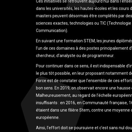
Ces initiatives se retrouvent aujourd’hui dans l’en
dans les universités, les hautes-écoles et les cours d
masters peuvent désormais être complétés par de
sciences exactes, technologies ou TIC (Technologie d
Communication).
En suivant une formation STEM, les jeunes diplômés 
l’un de ces domaines à des postes principalement d’
chercheur, d’analyste ou de programmeur.
Pour continuer dans ce sens, il est indispensable d’i
le plus tôt possible, en leur proposant notamment d
Force est de constater que l’ensemble de ces effort
bon sens. En 2019, on observait encore une hausse d’
Malheureusement, au regard de l’échelle européenne
insuffisants : en 2016, en Communauté française,
étaient dans une filière Stem, contre une moyenne 
européenne.
Ainsi, l’effort doit se poursuivre et c’est sans nul do